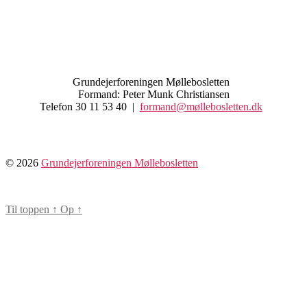
Grundejerforeningen Møllebosletten
Formand: Peter Munk Christiansen
Telefon 30 11 53 40 |
formand@møllebosletten.dk
© 2026
Grundejerforeningen Møllebosletten
Til toppen
↑
Op
↑