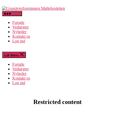
Spring
Grundejerforeningen
til
Møllebosletten
indholdet
Menu
Forside
Vedtægter
Nyheder
Kontakt os
Log ind
Luk Menu
Forside
Vedtægter
Nyheder
Kontakt os
Log ind
Restricted content