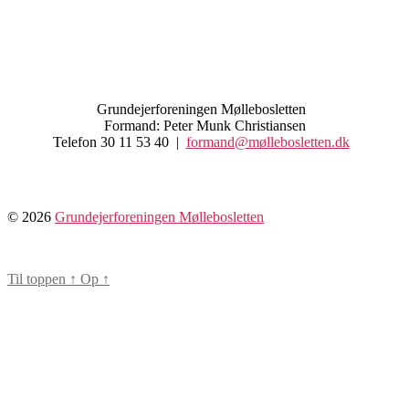
Grundejerforeningen Møllebosletten
Formand: Peter Munk Christiansen
Telefon 30 11 53 40 |
formand@møllebosletten.dk
© 2026
Grundejerforeningen Møllebosletten
Til toppen
↑
Op
↑