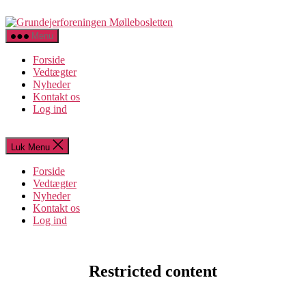
Spring
Grundejerforeningen
til
Møllebosletten
indholdet
Menu
Forside
Vedtægter
Nyheder
Kontakt os
Log ind
Luk Menu
Forside
Vedtægter
Nyheder
Kontakt os
Log ind
Restricted content