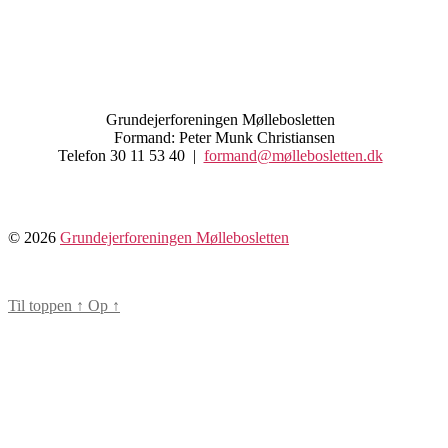
Grundejerforeningen Møllebosletten
Formand: Peter Munk Christiansen
Telefon 30 11 53 40 |
formand@møllebosletten.dk
© 2026
Grundejerforeningen Møllebosletten
Til toppen
↑
Op
↑