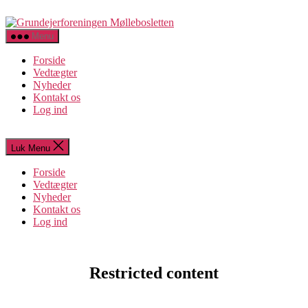
Spring
Grundejerforeningen
til
Møllebosletten
indholdet
Menu
Forside
Vedtægter
Nyheder
Kontakt os
Log ind
Luk Menu
Forside
Vedtægter
Nyheder
Kontakt os
Log ind
Restricted content