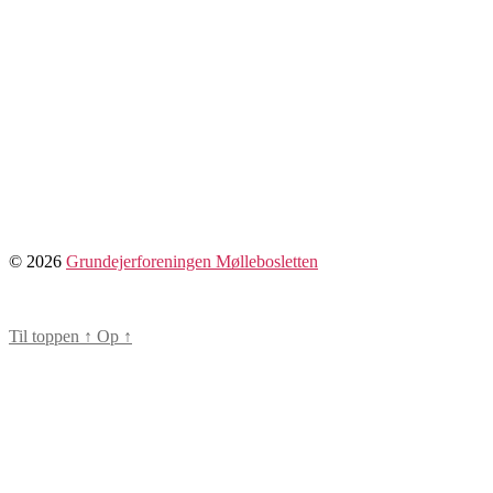
© 2026
Grundejerforeningen Møllebosletten
Til toppen
↑
Op
↑