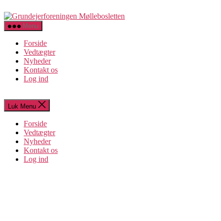
Spring
Grundejerforeningen
til
Møllebosletten
indholdet
Menu
Forside
Vedtægter
Nyheder
Kontakt os
Log ind
Luk Menu
Forside
Vedtægter
Nyheder
Kontakt os
Log ind