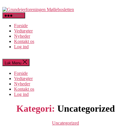
Spring
Grundejerforeningen
til
Møllebosletten
indholdet
Menu
Forside
Vedtægter
Nyheder
Kontakt os
Log ind
Luk Menu
Forside
Vedtægter
Nyheder
Kontakt os
Log ind
Kategori:
Uncategorized
Kategorier
Uncategorized