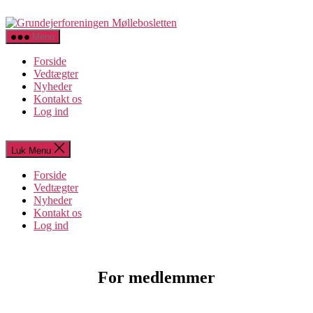
Spring
Grundejerforeningen
til
Møllebosletten
indholdet
Menu
Forside
Vedtægter
Nyheder
Kontakt os
Log ind
Luk Menu
Forside
Vedtægter
Nyheder
Kontakt os
Log ind
For medlemmer