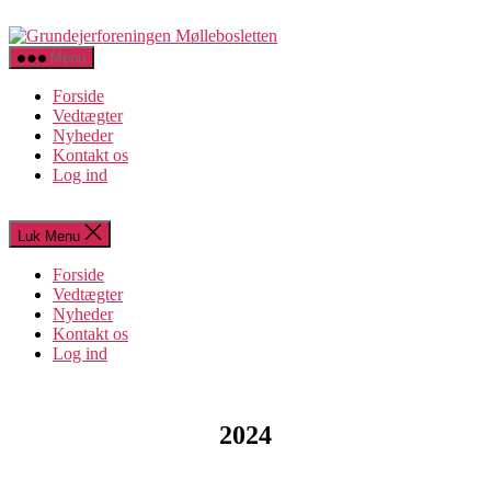
Spring
Grundejerforeningen
til
Møllebosletten
indholdet
Menu
Forside
Vedtægter
Nyheder
Kontakt os
Log ind
Luk Menu
Forside
Vedtægter
Nyheder
Kontakt os
Log ind
2024