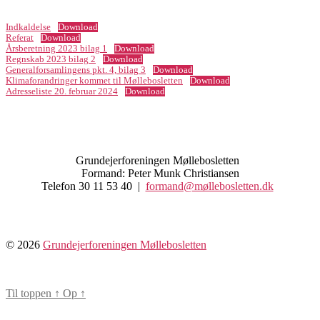
Indkaldelse
Download
Referat
Download
Årsberetning 2023 bilag 1
Download
Regnskab 2023 bilag 2
Download
Generalforsamlingens pkt. 4, bilag 3
Download
Klimaforandringer kommet til Møllebosletten
Download
Adresseliste 20. februar 2024
Download
Grundejerforeningen Møllebosletten
Formand: Peter Munk Christiansen
Telefon 30 11 53 40 |
formand@møllebosletten.dk
© 2026
Grundejerforeningen Møllebosletten
Til toppen
↑
Op
↑