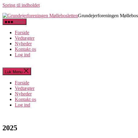
Spring til indholdet
Grundejerforeningen Møllebos
Menu
Forside
Vedtægter
Nyheder
Kontakt os
Log ind
Luk Menu
Forside
Vedtægter
Nyheder
Kontakt os
Log ind
2025