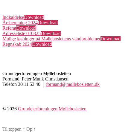
Indkaldelse
Download
Årsberetning 2024
Download
Referat
Download
Adresseliste 010325
Download
Mulige løsninger på Mølleboslettens vandproblemer
Download
Regnskab 2024
Download
Grundejerforeningen Møllebosletten
Formand: Peter Munk Christiansen
Telefon 30 11 53 40 |
formand@møllebosletten.dk
© 2026
Grundejerforeningen Møllebosletten
Til toppen
↑
Op
↑